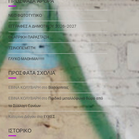
ΠΡΌΣΦΑΤΑ ΆΡΘΡΑ
ΝΕΟ ΦΩΤΟΤΥΠΙΚΟ
ΕΓΓΡΑΦΕΣ Α ΔΗΜΟΤΙΚΟΥ 2026-2027
ΘΕΑΤΡΙΚΗ ΠΑΡΑΣΤΑΣΗ
ΤΣΙΝΟΠΕΜΠΤΗ
ΓΛΥΚΟ ΜΑΘΗΜΑ!!!!!!!
ΠΡΌΣΦΑΤΑ ΣΧΌΛΙΑ
ΕΒΙΝΑ ΚΟΛΥΒΑΡΗ
στο
Βασιλοπιτες
ΕΒΙΝΑ ΚΟΛΥΒΑΡΗ
στο
Παιδικά μεταλλόφωνα δώρο από
το Σύλλογο Γονέων
Κατερίνα Διόγου
στο
EYΧΕΣ
ΙΣΤΟΡΙΚΌ