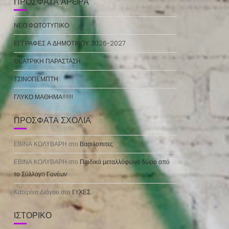
ΠΡΌΣΦΑΤΑ ΆΡΘΡΑ
ΝΕΟ ΦΩΤΟΤΥΠΙΚΟ
ΕΓΓΡΑΦΕΣ Α ΔΗΜΟΤΙΚΟΥ 2026-2027
ΘΕΑΤΡΙΚΗ ΠΑΡΑΣΤΑΣΗ
ΤΣΙΝΟΠΕΜΠΤΗ
ΓΛΥΚΟ ΜΑΘΗΜΑ!!!!!!!
ΠΡΌΣΦΑΤΑ ΣΧΌΛΙΑ
ΕΒΙΝΑ ΚΟΛΥΒΑΡΗ
στο
Βασιλοπιτες
ΕΒΙΝΑ ΚΟΛΥΒΑΡΗ
στο
Παιδικά μεταλλόφωνα δώρο από
το Σύλλογο Γονέων
Κατερίνα Διόγου
στο
EYΧΕΣ
ΙΣΤΟΡΙΚΌ