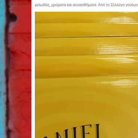
μελωδίες, χρώματα και συναισθήματα. Από το Σύλλογο γονέων