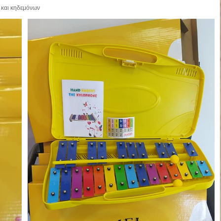
 και κηδεμόνων