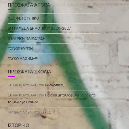
ΠΡΌΣΦΑΤΑ ΆΡΘΡΑ
ΝΕΟ ΦΩΤΟΤΥΠΙΚΟ
ΕΓΓΡΑΦΕΣ Α ΔΗΜΟΤΙΚΟΥ 2026-2027
ΘΕΑΤΡΙΚΗ ΠΑΡΑΣΤΑΣΗ
ΤΣΙΝΟΠΕΜΠΤΗ
ΓΛΥΚΟ ΜΑΘΗΜΑ!!!!!!!
ΠΡΌΣΦΑΤΑ ΣΧΌΛΙΑ
ΕΒΙΝΑ ΚΟΛΥΒΑΡΗ
στο
Βασιλοπιτες
ΕΒΙΝΑ ΚΟΛΥΒΑΡΗ
στο
Παιδικά μεταλλόφωνα δώρο από
το Σύλλογο Γονέων
Κατερίνα Διόγου
στο
EYΧΕΣ
ΙΣΤΟΡΙΚΌ