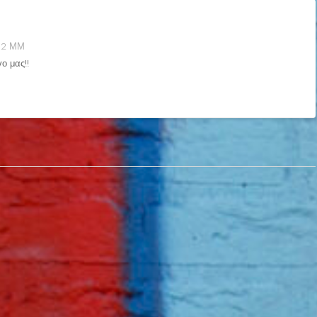
52 ΜΜ
ο μας!!