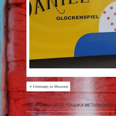
ΠΛΟΉΓΗΣΗ
Eπίσκεψη σε Μουσείο
ΆΡΘΡΩΝ
ΜΊΑ ΆΠΟΨΗ ΓΙΑ ΤΟ “ΠΑΙΔΙΚΆ ΜΕΤΑΛΛΌΦΩΝ