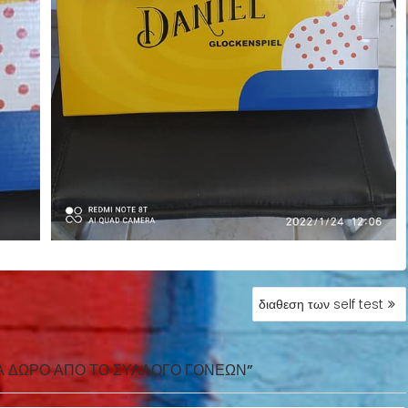
διαθεση των self test
Α ΔΏΡΟ ΑΠΌ ΤΟ ΣΎΛΛΟΓΟ ΓΟΝΈΩΝ”