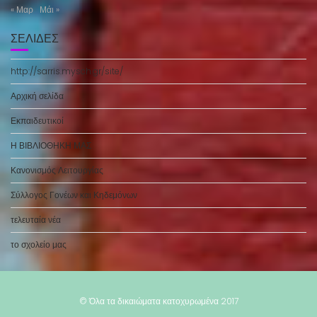
« Μαρ
Μάι »
ΣΕΛΊΔΕΣ
http://sarris.mysch.gr/site/
Αρχική σελίδα
Εκπαιδευτικοί
Η ΒΙΒΛΙΟΘΗΚΗ ΜΑΣ
Κανονισμός Λειτουργίας
Σύλλογος Γονέων και Κηδεμόνων
τελευταία νέα
το σχολείο μας
© Όλα τα δικαιώματα κατοχυρωμένα 2017