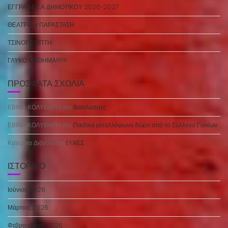
ΕΓΓΡΑΦΕΣ Α ΔΗΜΟΤΙΚΟΥ 2026-2027
ΘΕΑΤΡΙΚΗ ΠΑΡΑΣΤΑΣΗ
ΤΣΙΝΟΠΕΜΠΤΗ
ΓΛΥΚΟ ΜΑΘΗΜΑ!!!!!!!
ΠΡΌΣΦΑΤΑ ΣΧΌΛΙΑ
ΕΒΙΝΑ ΚΟΛΥΒΑΡΗ
στο
Βασιλοπιτες
ΕΒΙΝΑ ΚΟΛΥΒΑΡΗ
στο
Παιδικά μεταλλόφωνα δώρο από το Σύλλογο Γονέων
Κατερίνα Διόγου
στο
EYΧΕΣ
ΙΣΤΟΡΙΚΌ
Ιούνιος 2026
Μάρτιος 2026
Φεβρουάριος 2026