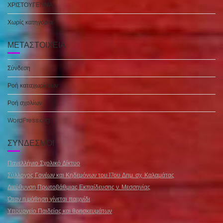
ΧΡΙΣΤΟΥΓΕΝΝΑ
Χωρίς κατηγορία
ΜΕΤΑΣΤΟΙΧΕΊΑ
Σύνδεση
Ροή καταχωρίσεων
Ροή σχολίων
WordPress.org
ΣΎΝΔΕΣΜΟΙ
Πανελλήνιο Σχολικό Δίκτυο
Σύλλογος Γονέων και Κηδεμόνων του 17ου Δημ. σχ. Καλαμάτας
Διεύθυνση Πρωτοβάθμιας Εκπαίδευσης ν. Μεσσηνίας
Όταν η μάθηση γίνεται παιχνίδι
Υπουργείο Παιδείας και θρησκευμάτων