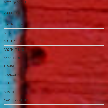
Σεπτέμβριος 2016
KΑΤΗΓΟΡΊΕΣ
Uncategorized
Α΄ ΤΑΞΗ
ΑΓΩΓΗ ΥΓΕΙΑΣ
ΑΓΩΓΗ ΥΓΕΙΑΣ
ΑΝΑΚΟΙΝΩΣΕΙΣ
Β΄ΤΑΞΗ
ΒΙΒΛΙΟΘΗΚΗ
Γ΄ΤΑΞΗ
Δ΄ΤΑΞΗ
ΔΡΑΣΤΗΡΙΟΤΗΤΕΣ