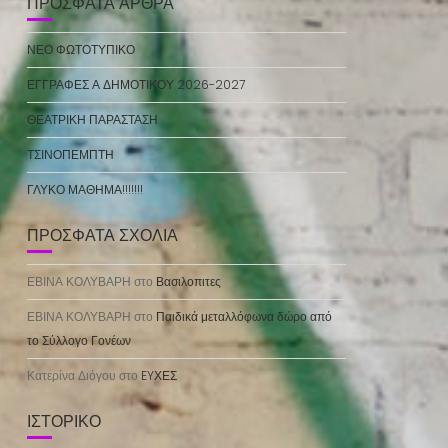
ΠΡΌΣΦΑΤΑ ΆΡΘΡΑ
ΝΕΟ ΦΩΤΟΤΥΠΙΚΟ
ΕΓΓΡΑΦΕΣ Α ΔΗΜΟΤΙΚΟΥ 2026-2027
ΘΕΑΤΡΙΚΗ ΠΑΡΑΣΤΑΣΗ
ΤΣΙΝΟΠΕΜΠΤΗ
ΓΛΥΚΟ ΜΑΘΗΜΑ!!!!!!!
ΠΡΌΣΦΑΤΑ ΣΧΌΛΙΑ
ΕΒΙΝΑ ΚΟΛΥΒΑΡΗ
στο
Βασιλοπιτες
ΕΒΙΝΑ ΚΟΛΥΒΑΡΗ
στο
Παιδικά μεταλλόφωνα δώρο από
το Σύλλογο Γονέων
Κατερίνα Διόγου
στο
EYΧΕΣ
ΙΣΤΟΡΙΚΌ