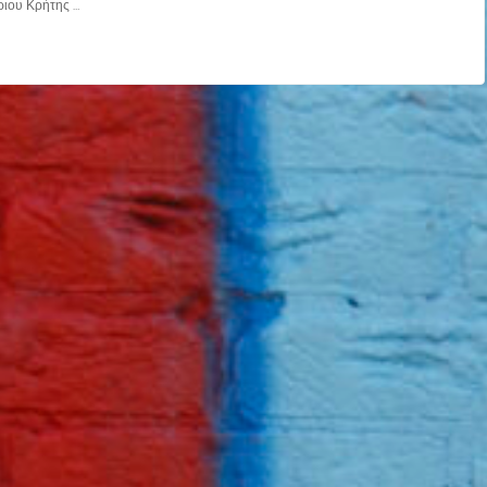
ριου Κρήτης …