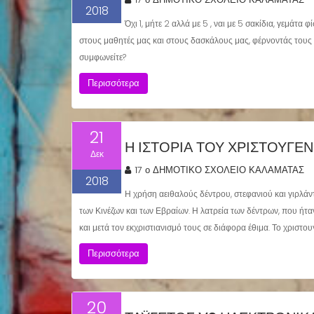
2018
Όχι 1, μήτε 2 αλλά με 5 , ναι με 5 σακίδια, γεμάτα
στους μαθητές μας και στους δασκάλους μας, φέρνοντάς τους 
συμφωνείτε?
Περισσότερα
21
Η ΙΣΤΟΡΊΑ ΤΟΥ ΧΡΙΣΤΟΥΓΕ
Δεκ
17 ο ΔΗΜΟΤΙΚΟ ΣΧΟΛΕΙΟ ΚΑΛΑΜΑΤΑΣ
2018
Η χρήση αειθαλούς δέντρου, στεφανιού και γιρλάν
των Κινέζων και των Εβραίων. Η λατρεία των δέντρων, που ή
και μετά τον εκχριστιανισμό τους σε διάφορα έθιμα. Το χριστο
Περισσότερα
20