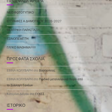
ΠΡΌΣΦΑΤΑ ΆΡΘΡΑ
ΝΕΟ ΦΩΤΟΤΥΠΙΚΟ
ΕΓΓΡΑΦΕΣ Α ΔΗΜΟΤΙΚΟΥ 2026-2027
ΘΕΑΤΡΙΚΗ ΠΑΡΑΣΤΑΣΗ
ΤΣΙΝΟΠΕΜΠΤΗ
ΓΛΥΚΟ ΜΑΘΗΜΑ!!!!!!!
ΠΡΌΣΦΑΤΑ ΣΧΌΛΙΑ
ΕΒΙΝΑ ΚΟΛΥΒΑΡΗ
στο
Βασιλοπιτες
ΕΒΙΝΑ ΚΟΛΥΒΑΡΗ
στο
Παιδικά μεταλλόφωνα δώρο από
το Σύλλογο Γονέων
Κατερίνα Διόγου
στο
EYΧΕΣ
ΙΣΤΟΡΙΚΌ