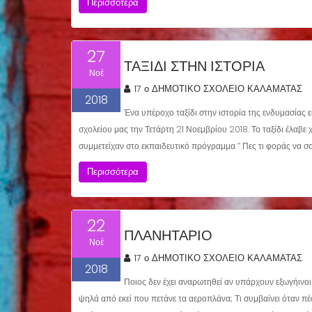
Περισσότερα
27
ΤΑΞΙΔΙ ΣΤΗΝ ΙΣΤΟΡΙΑ
Νοέ
17 ο ΔΗΜΟΤΙΚΟ ΣΧΟΛΕΙΟ ΚΑΛΑΜΑΤΑΣ
2018
Ένα υπέροχο ταξίδι στην ιστορία της ενδυμασίας ε
σχολείου μας την Τετάρτη 21 Νοεμβρίου 2018. Το ταξίδι έλαβε
συμμετείχαν στο εκπαιδευτικό πρόγραμμα ” Πες τι φοράς να σο
Περισσότερα
22
ΠΛΑΝΗΤΆΡΙΟ
Νοέ
17 ο ΔΗΜΟΤΙΚΟ ΣΧΟΛΕΙΟ ΚΑΛΑΜΑΤΑΣ
2018
Ποιος δεν έχει αναρωτηθεί αν υπάρχουν εξωγήινοι 
ψηλά από εκεί που πετάνε τα αεροπλάνα; Τι συμβαίνει όταν πέφτ