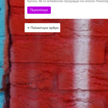
Κρόνου; Με το εκπαιδευτικό πρόγραμμα του κινητού Πλανητά
Περισσότερα
ΠΛΟΉΓΗΣΗ
Παλαιότερα άρθρα
ΆΡΘΡΩΝ