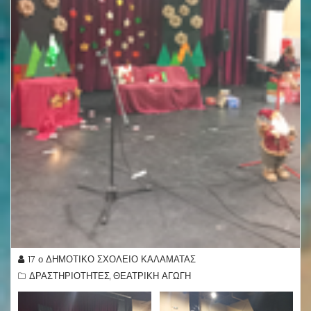
17 ο ΔΗΜΟΤΙΚΟ ΣΧΟΛΕΙΟ ΚΑΛΑΜΑΤΑΣ
ΔΡΑΣΤΗΡΙΟΤΗΤΕΣ
ΘΕΑΤΡΙΚΗ ΑΓΩΓΗ
,