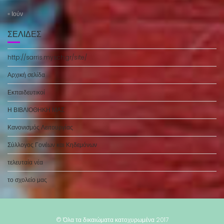
« Ιούν
ΣΕΛΊΔΕΣ
http://sarris.mysch.gr/site/
Αρχική σελίδα
Εκπαιδευτικοί
Η ΒΙΒΛΙΟΘΗΚΗ ΜΑΣ
Κανονισμός Λειτουργίας
Σύλλογος Γονέων και Κηδεμόνων
τελευταία νέα
το σχολείο μας
© Όλα τα δικαιώματα κατοχυρωμένα 2017