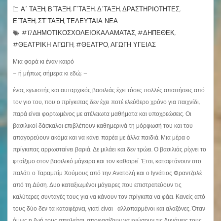
Α΄ ΤΑΞΗ
Β΄ΤΑΞΗ
Γ΄ΤΑΞΗ
Δ΄ΤΑΞΗ
ΔΡΑΣΤΗΡΙΟΤΗΤΕΣ
,
,
,
,
,
Ε΄ΤΑΞΗ
ΣΤ΄ΤΑΞΗ
ΤΕΛΕΥΤΑΙΑ ΝΕΑ
,
,
#17ΔΗΜΟΤΙΚΟΣΧΟΛΕΙΟΚΑΛΑΜΑΤΑΣ
#ΔΗΠΕΘΕΚ
,
,
#ΘΕΑΤΡΙΚΗ ΑΓΩΓΗ
#ΘΕΑΤΡΟ
ΑΓΩΓΗ ΥΓΕΙΑΣ
,
,
Μια φορά κι έναν καιρό
– ή μήπως σήμερα κι εδώ; –
ένας εγωιστής και αυταρχικός βασιλιάς έχει τόσες πολλές απαιτήσεις από
τον γιο του, που ο πρίγκιπας δεν έχει ποτέ ελεύθερο χρόνο για παιχνίδι,
παρά είναι φορτωμένος με ατέλειωτα μαθήματα και υποχρεώσεις. Οι
βασιλικοί δάσκαλοι επιβλέπουν καθημερινά τη μόρφωσή του και του
απαγορεύουν ακόμα και να κάνει παρέα με άλλα παιδιά. Μια μέρα ο
πρίγκιπας αρρωσταίνει βαριά. Δε μιλάει και δεν τρώει. Ο βασιλιάς ρίχνει το
φταίξιμο στον βασιλικό μάγειρα και τον καθαιρεί. Έτσι, καταφτάνουν στο
παλάτι ο Ταραμπίμ Χούμους από την Ανατολή και ο Ιγνάτιος Φραντζολέ
από τη Δύση. Δυο καταξιωμένοι μάγειρες που επιστρατεύουν τις
καλύτερες συνταγές τους για να κάνουν τον πρίγκιπα να φάει. Κανείς από
τους δύο δεν τα καταφέρνει, γιατί είναι αλλοπαρμένοι και αλαζόνες. Όταν
όμως η ζωή τους απειλείται, αποφασίζουν να ενώσουν τις δυνάμεις τους,