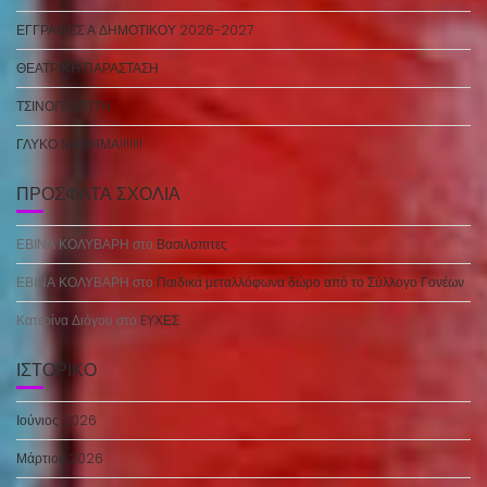
ΕΓΓΡΑΦΕΣ Α ΔΗΜΟΤΙΚΟΥ 2026-2027
ΘΕΑΤΡΙΚΗ ΠΑΡΑΣΤΑΣΗ
ΤΣΙΝΟΠΕΜΠΤΗ
ΓΛΥΚΟ ΜΑΘΗΜΑ!!!!!!!
ΠΡΌΣΦΑΤΑ ΣΧΌΛΙΑ
ΕΒΙΝΑ ΚΟΛΥΒΑΡΗ
στο
Βασιλοπιτες
ΕΒΙΝΑ ΚΟΛΥΒΑΡΗ
στο
Παιδικά μεταλλόφωνα δώρο από το Σύλλογο Γονέων
Κατερίνα Διόγου
στο
EYΧΕΣ
ΙΣΤΟΡΙΚΌ
Ιούνιος 2026
Μάρτιος 2026