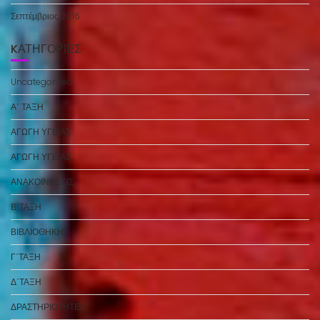
Σεπτέμβριος 2016
KΑΤΗΓΟΡΊΕΣ
Uncategorized
Α΄ ΤΑΞΗ
ΑΓΩΓΗ ΥΓΕΙΑΣ
ΑΓΩΓΗ ΥΓΕΙΑΣ
ΑΝΑΚΟΙΝΩΣΕΙΣ
Β΄ΤΑΞΗ
ΒΙΒΛΙΟΘΗΚΗ
Γ΄ΤΑΞΗ
Δ΄ΤΑΞΗ
ΔΡΑΣΤΗΡΙΟΤΗΤΕΣ