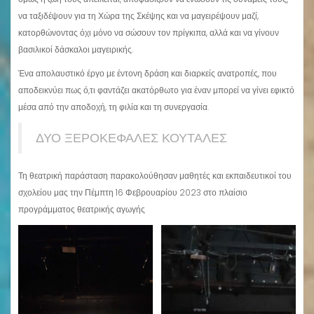
να ταξιδέψουν για τη Χώρα της Σκέψης και να μαγειρέψουν μαζί,
κατορθώνοντας όχι μόνο να σώσουν τον πρίγκιπα, αλλά και να γίνουν
βασιλικοί δάσκαλοι μαγειρικής.
Ένα απολαυστικό έργο με έντονη δράση και διαρκείς ανατροπές, που
αποδεικνύει πως ό,τι φαντάζει ακατόρθωτο για έναν μπορεί να γίνει εφικτό
μέσα από την αποδοχή, τη φιλία και τη συνεργασία.
ΔΥΟ ΞΕΡΟΚΕΦΑΛΕΣ ΚΟΥΤΑΛΕΣ
Τη θεατρική παράσταση παρακολούθησαν μαθητές και εκπαιδευτικοί του
σχολείου μας την Πέμπτη 16 Φεβρουαρίου 2023 στο πλαίσιο
προγράμματος θεατρικής αγωγής