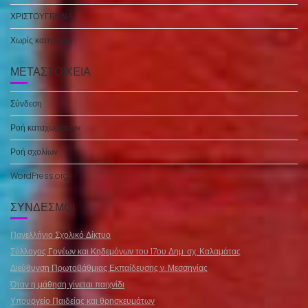
ΧΡΙΣΤΟΥΓΕΝΝΑ
Χωρίς κατηγορία
ΜΕΤΑΣΤΟΙΧΕΊΑ
Σύνδεση
Ροή καταχωρίσεων
Ροή σχολίων
WordPress.org
ΣΎΝΔΕΣΜΟΙ
Πανελλήνιο Σχολικό Δίκτυο
Σύλλογος Γονέων και Κηδεμόνων του 17ου Δημ. σχ. Καλαμάτας
Διεύθυνση Πρωτοβάθμιας Εκπαίδευσης ν. Μεσσηνίας
Όταν η μάθηση γίνεται παιχνίδι
Υπουργείο Παιδείας και θρησκευμάτων