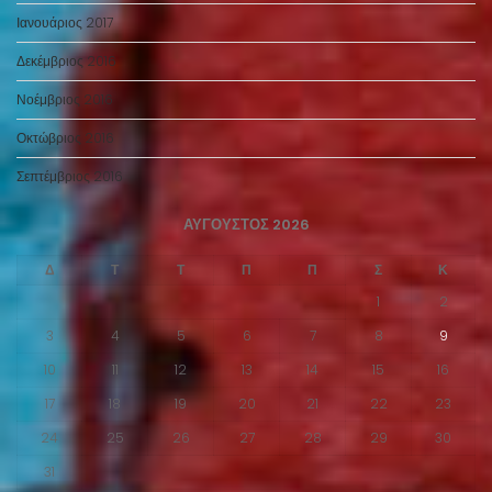
Ιανουάριος 2017
Δεκέμβριος 2016
Νοέμβριος 2016
Οκτώβριος 2016
Σεπτέμβριος 2016
ΑΎΓΟΥΣΤΟΣ 2026
Δ
Τ
Τ
Π
Π
Σ
Κ
1
2
3
4
5
6
7
8
9
10
11
12
13
14
15
16
17
18
19
20
21
22
23
24
25
26
27
28
29
30
31