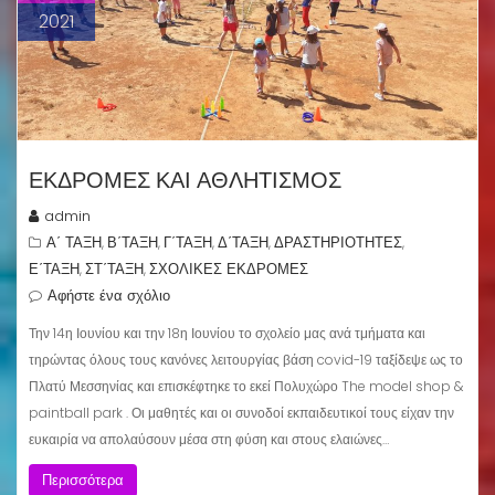
2021
ΕΚΔΡΟΜΕΣ ΚΑΙ ΑΘΛΗΤΙΣΜΟΣ
admin
Α΄ ΤΑΞΗ
Β΄ΤΑΞΗ
Γ΄ΤΑΞΗ
Δ΄ΤΑΞΗ
ΔΡΑΣΤΗΡΙΟΤΗΤΕΣ
,
,
,
,
,
Ε΄ΤΑΞΗ
ΣΤ΄ΤΑΞΗ
ΣΧΟΛΙΚΕΣ ΕΚΔΡΟΜΕΣ
,
,
Αφήστε ένα σχόλιο
Την 14η Ιουνίου και την 18η Ιουνίου το σχολείο μας ανά τμήματα και
τηρώντας όλους τους κανόνες λειτουργίας βάση covid-19 ταξίδεψε ως το
Πλατύ Μεσσηνίας και επισκέφτηκε το εκεί Πολυχώρο The model shop &
paintball park . Οι μαθητές και οι συνοδοί εκπαιδευτικοί τους είχαν την
ευκαιρία να απολαύσουν μέσα στη φύση και στους ελαιώνες…
Περισσότερα