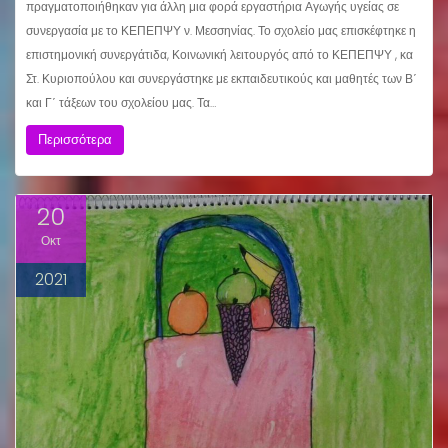
πραγματοποιήθηκαν για άλλη μια φορά εργαστήρια Αγωγής υγείας σε
συνεργασία με το ΚΕΠΕΠΨΥ ν. Μεσσηνίας. Το σχολείο μας επισκέφτηκε η
επιστημονική συνεργάτιδα, Κοινωνική λειτουργός από το ΚΕΠΕΠΨΥ , κα
Στ. Κυριοπούλου και συνεργάστηκε με εκπαιδευτικούς και μαθητές των Β΄
και Γ΄ τάξεων του σχολείου μας. Τα…
Περισσότερα
20
Οκτ
2021