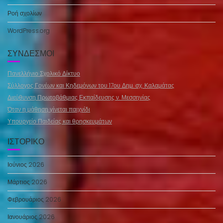
Ροή σχολίων
WordPress.org
ΣΎΝΔΕΣΜΟΙ
Πανελλήνιο Σχολικό Δίκτυο
Σύλλογος Γονέων και Κηδεμόνων του 17ου Δημ. σχ. Καλαμάτας
Διεύθυνση Πρωτοβάθμιας Εκπαίδευσης ν. Μεσσηνίας
Όταν η μάθηση γίνεται παιχνίδι
Υπουργείο Παιδείας και θρησκευμάτων
ΙΣΤΟΡΙΚΌ
Ιούνιος 2026
Μάρτιος 2026
Φεβρουάριος 2026
Ιανουάριος 2026