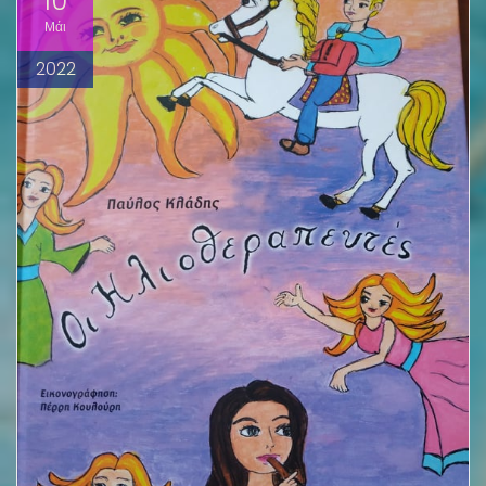
10
Μάι
2022