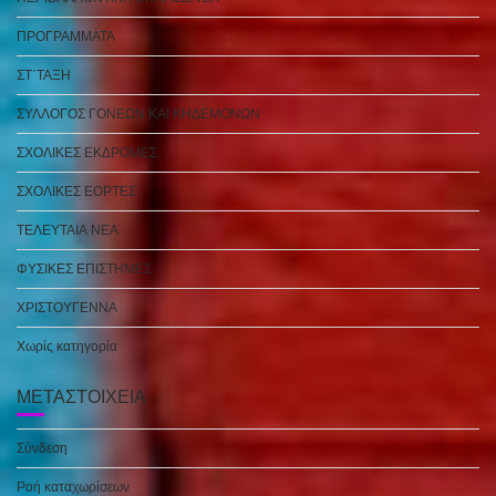
ΠΡΟΓΡΑΜΜΑΤΑ
ΣΤ΄ΤΑΞΗ
ΣΥΛΛΟΓΟΣ ΓΟΝΕΩΝ ΚΑΙ ΚΗΔΕΜΟΝΩΝ
ΣΧΟΛΙΚΕΣ ΕΚΔΡΟΜΕΣ
ΣΧΟΛΙΚΕΣ ΕΟΡΤΕΣ
ΤΕΛΕΥΤΑΙΑ ΝΕΑ
ΦΥΣΙΚΕΣ ΕΠΙΣΤΗΜΕΣ
ΧΡΙΣΤΟΥΓΕΝΝΑ
Χωρίς κατηγορία
ΜΕΤΑΣΤΟΙΧΕΊΑ
Σύνδεση
Ροή καταχωρίσεων