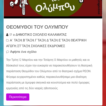
ΘΕΟΜΥΘΟΙ ΤΟΥ ΟΛΥΜΠΟΥ
17 ο ΔΗΜΟΤΙΚΟ ΣΧΟΛΕΙΟ ΚΑΛΑΜΑΤΑΣ
Α΄ ΤΑΞΗ
Β΄ΤΑΞΗ
Γ΄ΤΑΞΗ
Δ΄ΤΑΞΗ
Ε΄ΤΑΞΗ
ΘΕΑΤΡΙΚΗ
,
,
,
,
,
ΑΓΩΓΗ
ΣΤ΄ΤΑΞΗ
ΣΧΟΛΙΚΕΣ ΕΚΔΡΟΜΕΣ
,
,
Αφήστε ένα σχόλιο
Την Τρίτη 12 Μαρτίου και την Τετάρτη 13 Μαρτίου οι μαθητές και οι
δάσκαλοί τους είχαν την ευκαιρία να παρακολουθήσουν τη θεατρική
παράσταση Θεομύθοι του Ολύμπου από το θεατρικό σχήμα ΡΕΟΝ.
Φύγαμε ευχαριστημένοι καθώς παρακολουθήσαμε μια ιδιαίτερη
παράσταση με όμορφα σκηνικά και κουστούμια και πολύ όμορφες
ερμηνείες από τις δύο νεαρές ηθοποιούς.
Περισσότερα