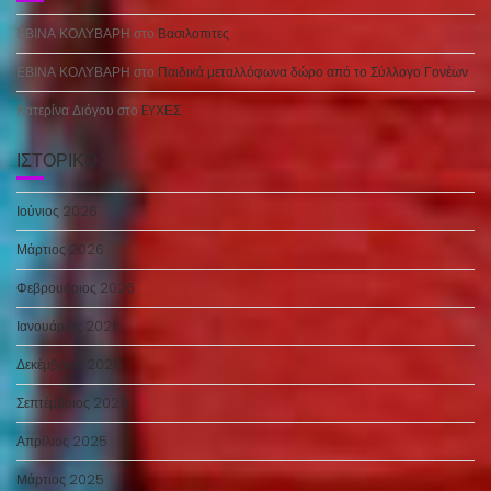
ΕΒΙΝΑ ΚΟΛΥΒΑΡΗ
στο
Βασιλοπιτες
ΕΒΙΝΑ ΚΟΛΥΒΑΡΗ
στο
Παιδικά μεταλλόφωνα δώρο από το Σύλλογο Γονέων
Κατερίνα Διόγου
στο
EYΧΕΣ
ΙΣΤΟΡΙΚΌ
Ιούνιος 2026
Μάρτιος 2026
Φεβρουάριος 2026
Ιανουάριος 2026
Δεκέμβριος 2025
Σεπτέμβριος 2025
Απρίλιος 2025
Μάρτιος 2025