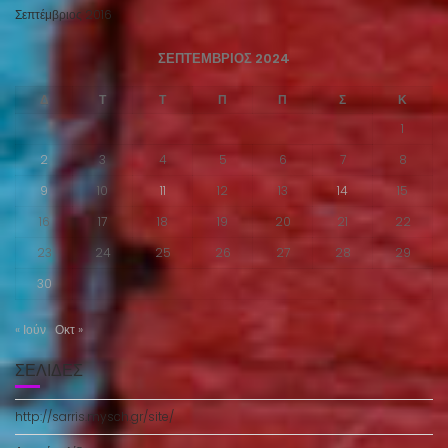
Σεπτέμβριος 2016
ΣΕΠΤΈΜΒΡΙΟΣ 2024
Δ
Τ
Τ
Π
Π
Σ
Κ
1
2
3
4
5
6
7
8
9
10
11
12
13
14
15
16
17
18
19
20
21
22
23
24
25
26
27
28
29
30
« Ιούν
Οκτ »
ΣΕΛΊΔΕΣ
http://sarris.mysch.gr/site/