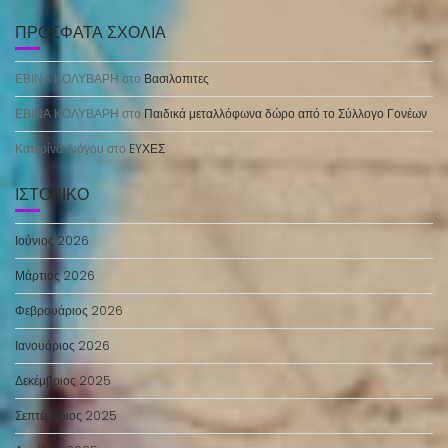
ΠΡΌΣΦΑΤΑ ΣΧΌΛΙΑ
ΕΒΙΝΑ ΚΟΛΥΒΑΡΗ
στο
Βασιλοπιτες
ΕΒΙΝΑ ΚΟΛΥΒΑΡΗ
στο
Παιδικά μεταλλόφωνα δώρο από το Σύλλογο Γονέων
Κατερίνα Διόγου
στο
EYΧΕΣ
ΙΣΤΟΡΙΚΌ
Ιούνιος 2026
Μάρτιος 2026
Φεβρουάριος 2026
Ιανουάριος 2026
Δεκέμβριος 2025
Σεπτέμβριος 2025