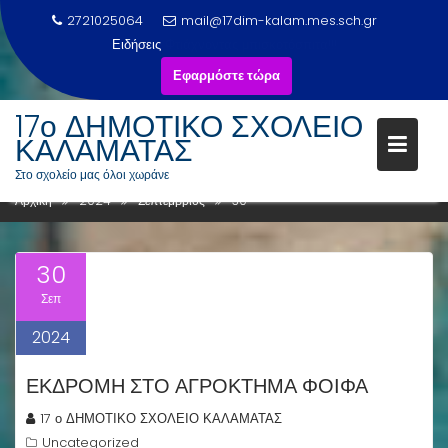
2721025064
mail@17dim-kalam.mes.sch.gr
Ειδήσεις
Φτιάχνοντας μπισκοτόσπιτα!!!
Εφαρμόστε τώρα
Μεταπηδήστε
17ο ΔΗΜΟΤΙΚΟ ΣΧΟΛΕΙΟ
στο
ΚΑΛΑΜΑΤΑΣ
ΗΜΈΡΑ:
30 ΣΕΠΤΕΜΒΡΊΟΥ 2024
περιεχόμενο
Στο σχολείο μας όλοι χωράνε
Αρχική
2024
Σεπτέμβριος
30
30
Σεπ
2024
ΕΚΔΡΟΜΗ ΣΤΟ ΑΓΡΟΚΤΗΜΑ ΦΟΙΦΑ
17 ο ΔΗΜΟΤΙΚΟ ΣΧΟΛΕΙΟ ΚΑΛΑΜΑΤΑΣ
Uncategorized