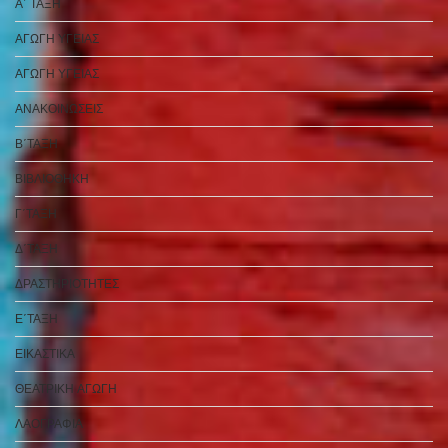
Α΄ ΤΑΞΗ
ΑΓΩΓΗ ΥΓΕΙΑΣ
ΑΓΩΓΗ ΥΓΕΙΑΣ
ΑΝΑΚΟΙΝΩΣΕΙΣ
Β΄ΤΑΞΗ
ΒΙΒΛΙΟΘΗΚΗ
Γ΄ΤΑΞΗ
Δ΄ΤΑΞΗ
ΔΡΑΣΤΗΡΙΟΤΗΤΕΣ
Ε΄ΤΑΞΗ
ΕΙΚΑΣΤΙΚΑ
ΘΕΑΤΡΙΚΗ ΑΓΩΓΗ
ΛΑΟΓΡΑΦΙΑ