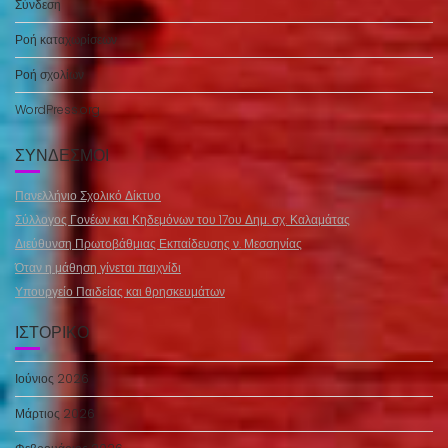
Σύνδεση
Ροή καταχωρίσεων
Ροή σχολίων
WordPress.org
ΣΎΝΔΕΣΜΟΙ
Πανελλήνιο Σχολικό Δίκτυο
Σύλλογος Γονέων και Κηδεμόνων του 17ου Δημ. σχ. Καλαμάτας
Διεύθυνση Πρωτοβάθμιας Εκπαίδευσης ν. Μεσσηνίας
Όταν η μάθηση γίνεται παιχνίδι
Υπουργείο Παιδείας και θρησκευμάτων
ΙΣΤΟΡΙΚΌ
Ιούνιος 2026
Μάρτιος 2026