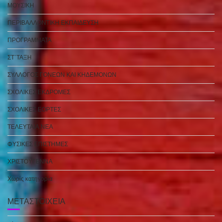
ΜΟΥΣΙΚΗ
ΠΕΡΙΒΑΛΛΟΝΤΙΚΗ ΕΚΠΑΙΔΕΥΣΗ
ΠΡΟΓΡΑΜΜΑΤΑ
ΣΤ΄ΤΑΞΗ
ΣΥΛΛΟΓΟΣ ΓΟΝΕΩΝ ΚΑΙ ΚΗΔΕΜΟΝΩΝ
ΣΧΟΛΙΚΕΣ ΕΚΔΡΟΜΕΣ
ΣΧΟΛΙΚΕΣ ΕΟΡΤΕΣ
ΤΕΛΕΥΤΑΙΑ ΝΕΑ
ΦΥΣΙΚΕΣ ΕΠΙΣΤΗΜΕΣ
ΧΡΙΣΤΟΥΓΕΝΝΑ
Χωρίς κατηγορία
ΜΕΤΑΣΤΟΙΧΕΊΑ