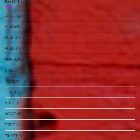
KΑΤΗΓΟΡΊΕΣ
Uncategorized
Α΄ ΤΑΞΗ
ΑΓΩΓΗ ΥΓΕΙΑΣ
ΑΓΩΓΗ ΥΓΕΙΑΣ
ΑΝΑΚΟΙΝΩΣΕΙΣ
Β΄ΤΑΞΗ
ΒΙΒΛΙΟΘΗΚΗ
Γ΄ΤΑΞΗ
Δ΄ΤΑΞΗ
ΔΡΑΣΤΗΡΙΟΤΗΤΕΣ
Ε΄ΤΑΞΗ
ΕΙΚΑΣΤΙΚΑ