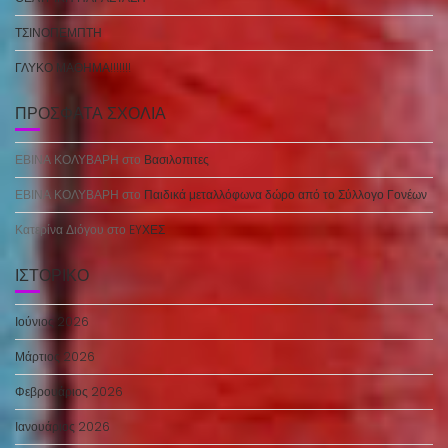
ΤΣΙΝΟΠΕΜΠΤΗ
ΓΛΥΚΟ ΜΑΘΗΜΑ!!!!!!!
ΠΡΌΣΦΑΤΑ ΣΧΌΛΙΑ
ΕΒΙΝΑ ΚΟΛΥΒΑΡΗ
στο
Βασιλοπιτες
ΕΒΙΝΑ ΚΟΛΥΒΑΡΗ
στο
Παιδικά μεταλλόφωνα δώρο από το Σύλλογο Γονέων
Κατερίνα Διόγου
στο
EYΧΕΣ
ΙΣΤΟΡΙΚΌ
Ιούνιος 2026
Μάρτιος 2026
Φεβρουάριος 2026
Ιανουάριος 2026