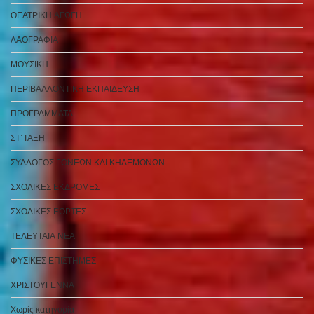
ΘΕΑΤΡΙΚΗ ΑΓΩΓΗ
ΛΑΟΓΡΑΦΙΑ
ΜΟΥΣΙΚΗ
ΠΕΡΙΒΑΛΛΟΝΤΙΚΗ ΕΚΠΑΙΔΕΥΣΗ
ΠΡΟΓΡΑΜΜΑΤΑ
ΣΤ΄ΤΑΞΗ
ΣΥΛΛΟΓΟΣ ΓΟΝΕΩΝ ΚΑΙ ΚΗΔΕΜΟΝΩΝ
ΣΧΟΛΙΚΕΣ ΕΚΔΡΟΜΕΣ
ΣΧΟΛΙΚΕΣ ΕΟΡΤΕΣ
ΤΕΛΕΥΤΑΙΑ ΝΕΑ
ΦΥΣΙΚΕΣ ΕΠΙΣΤΗΜΕΣ
ΧΡΙΣΤΟΥΓΕΝΝΑ
Χωρίς κατηγορία