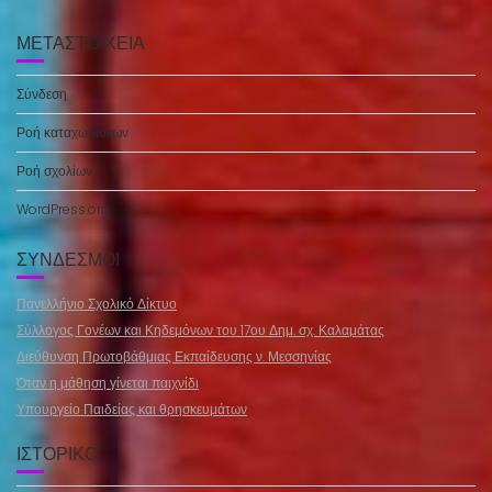
ΜΕΤΑΣΤΟΙΧΕΊΑ
Σύνδεση
Ροή καταχωρίσεων
Ροή σχολίων
WordPress.org
ΣΎΝΔΕΣΜΟΙ
Πανελλήνιο Σχολικό Δίκτυο
Σύλλογος Γονέων και Κηδεμόνων του 17ου Δημ. σχ. Καλαμάτας
Διεύθυνση Πρωτοβάθμιας Εκπαίδευσης ν. Μεσσηνίας
Όταν η μάθηση γίνεται παιχνίδι
Υπουργείο Παιδείας και θρησκευμάτων
ΙΣΤΟΡΙΚΌ