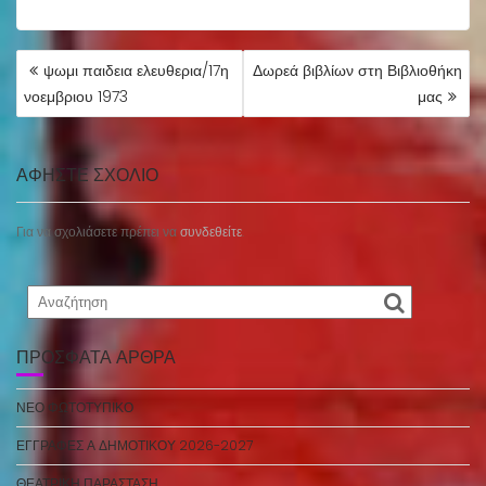
ΠΛΟΉΓΗΣΗ
ψωμι παιδεια ελευθερια/17η
Δωρεά βιβλίων στη Βιβλιοθήκη
ΆΡΘΡΩΝ
νοεμβριου 1973
μας
ΑΦΉΣΤΕ ΣΧΌΛΙΟ
Για να σχολιάσετε πρέπει να
συνδεθείτε
.
ΠΡΌΣΦΑΤΑ ΆΡΘΡΑ
ΝΕΟ ΦΩΤΟΤΥΠΙΚΟ
ΕΓΓΡΑΦΕΣ Α ΔΗΜΟΤΙΚΟΥ 2026-2027
ΘΕΑΤΡΙΚΗ ΠΑΡΑΣΤΑΣΗ