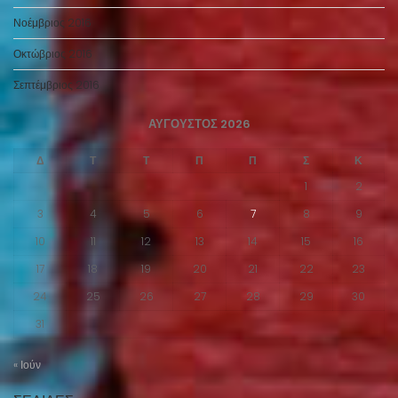
Νοέμβριος 2016
Οκτώβριος 2016
Σεπτέμβριος 2016
ΑΎΓΟΥΣΤΟΣ 2026
Δ
Τ
Τ
Π
Π
Σ
Κ
1
2
3
4
5
6
7
8
9
10
11
12
13
14
15
16
17
18
19
20
21
22
23
24
25
26
27
28
29
30
31
« Ιούν